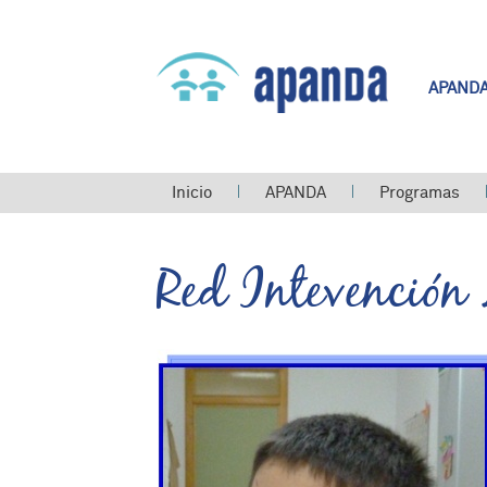
APAND
Usted está aquí
Inicio
APANDA
Programas
Red Intevención