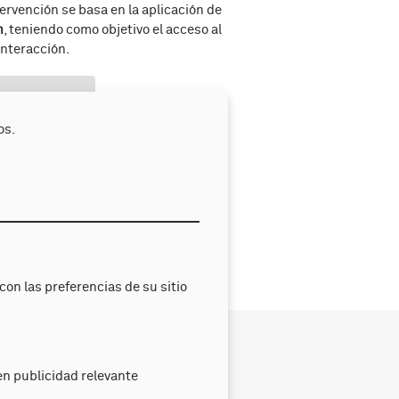
ervención se basa en la aplicación de
n
, teniendo como objetivo el acceso al
interacción.
os.
on las preferencias de su sitio
l DA
Noticias
Transparencia
n publicidad relevante