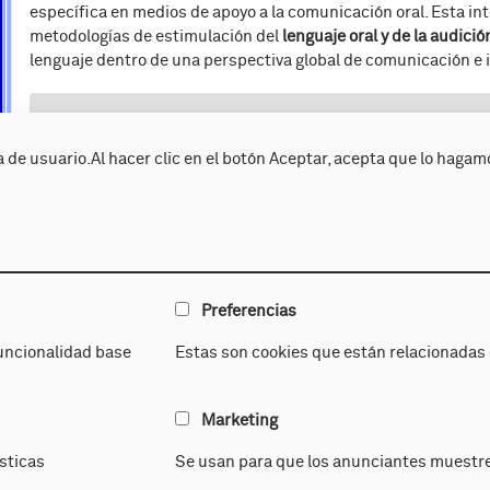
específica en medios de apoyo a la comunicación oral. Esta int
metodologías de estimulación del
lenguaje oral y de la audició
lenguaje dentro de una perspectiva global de comunicación e 
¡Tú que me oyes!
 de usuario.Al hacer clic en el botón Aceptar, acepta que lo hagam
Preferencias
uncionalidad base
Estas son cookies que están relacionadas c
Atención temprana
A. Integra
Marketing
línica
Estimulación Global
sticas
Se usan para que los anunciantes muestre
y diagnóstico
Logopedia