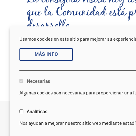
que la Comunidad está p
desarrollo
Familia destina más 
Usamos cookies en este sitio para mejorar su experiencia
Ver noticia
Páginas
discapacidad de As
MÁS INFO
«
‹
5
…
primero
anterior
Necesarias
Algunas cookies son necesarias para proporcionar una f
APANDA
Servicios
Analíticas
Bienvenida de la presidenta
Logopedia c
Nos ayudan a mejorar nuestro sitio web mediante estadí
Historia y organización
Evaluación 
Compromiso social
Psicomotric