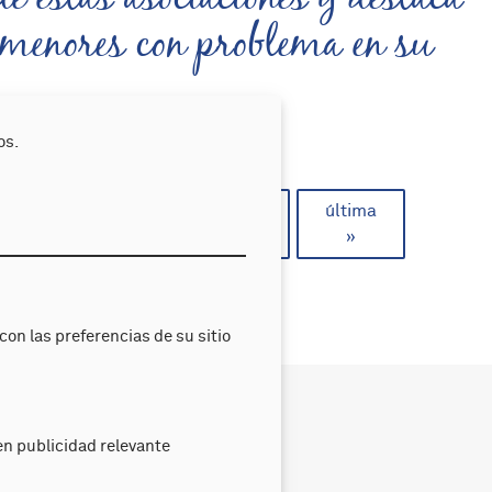
menores con problema en su
atención de personas con
os.
siguiente
última
12
13
›
»
on las preferencias de su sitio
l DA
Noticias
Transparencia
n publicidad relevante