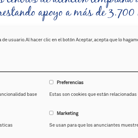
restando apoyo a más de 3.700 
de tres millones de euros a la 
 de usuario.Al hacer clic en el botón Aceptar, acepta que lo hagam
tus y Apanda en Cartagena
6
7
8
9
10
11
Preferencias
uncionalidad base
Estas son cookies que están relacionadas c
Atención temprana
A. Integra
Marketing
línica
Estimulación Global
sticas
Se usan para que los anunciantes muestre
y diagnóstico
Logopedia
idad
Rehabilitación auditiva