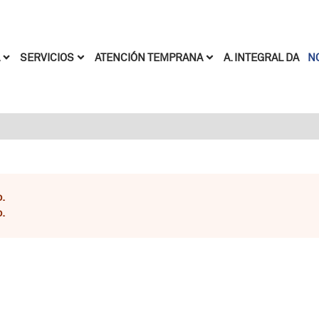
Pasar al contenido principal
A. INTEGRAL DA
N
SERVICIOS
ATENCIÓN TEMPRANA
.
ror
.