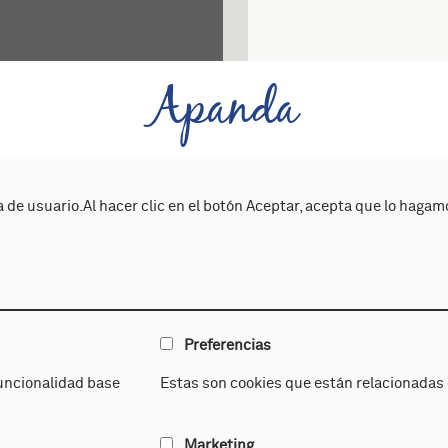
Apanda
e niños y niñas con Déficit Auditivo) es una Asociación sin ánimo 
un grupo de padres y madres liderados por el doctor Luis A. Cerva
 de usuario.Al hacer clic en el botón Aceptar, acepta que lo hagam
e poder dirigirse para orientarse y compartir experiencias, decidie
para la defensa de sus intereses y para la plena inclusión de sus hi
Preferencias
uncionalidad base
Estas son cookies que están relacionadas c
Atención temprana
A. Integra
Marketing