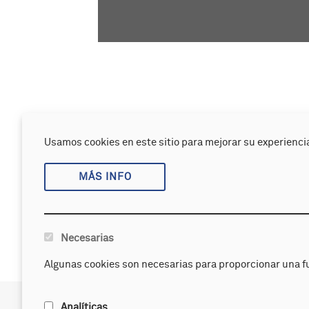
APANDA (Asociación de Padres y madres d
constituida el 27 de noviembre de 1979 por 
Usamos cookies en este sitio para mejorar su experiencia
que, al carecer de una institución a la qu
principal objetivo unificar los esfuerzos 
MÁS INFO
Necesarias
Algunas cookies son necesarias para proporcionar una f
APANDA
Servicios
Analíticas