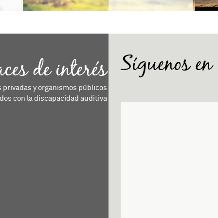
Síguenos en
aces de interés
s privadas y organismos públicos
dos con la discapacidad auditiva