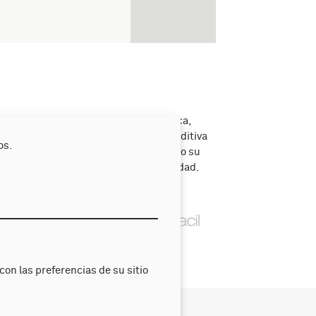
de lucro, Declarada de Utilidad Pública,
ntes, con hijos/as con discapacidad auditiva
os.
ron constituirse como asociación, siendo su
jos/as en todos los ámbitos de la sociedad.
on las preferencias de su sitio
l DA
Noticias
Transparencia