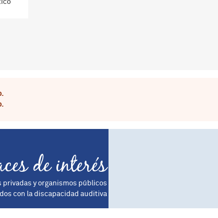
tico
.
ror
.
aces de interés
s privadas y organismos públicos
dos con la discapacidad auditiva