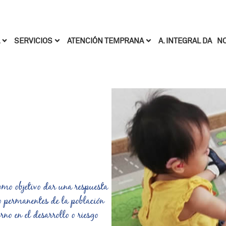
Pasar al contenido principal
A. INTEGRAL DA
NO
SERVICIOS
ATENCIÓN TEMPRANA
omo objetivo dar una respuesta
 o permanentes de la población
rno en el desarrollo o riesgo